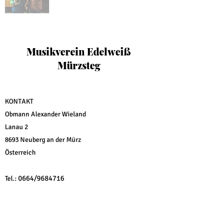
Musikverein Edelweiß
Mürzsteg
KONTAKT
Obmann Alexander Wieland
Lanau 2
8693 Neuberg an der Mürz
Österreich
0664/9684716
Tel.:
office@mv-edelweiss.at
E-Mail:
mv_edelweiß_muerzsteg