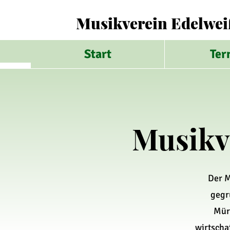
Musikverein Edelwei
Start
Ter
Musikv
Der M
gegr
Mür
wirtscha