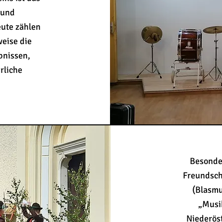
 und
eute zählen
eise die
bnissen,
hrliche
Besonde
Freundsch
(Blasmu
„Musi
Niederös