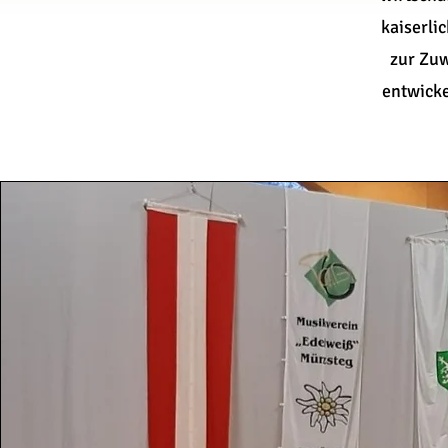
kaiserli
zur Zuw
entwicke