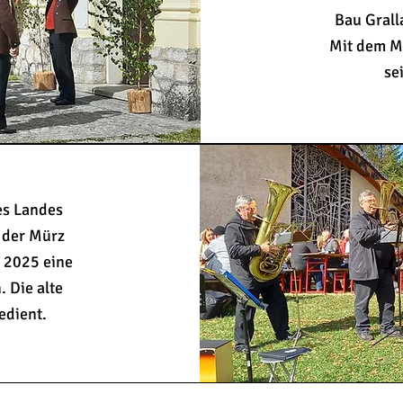
Bau Grall
Mit dem MV
se
es Landes
 der Mürz
h 2025 eine
. Die alte
gedient.