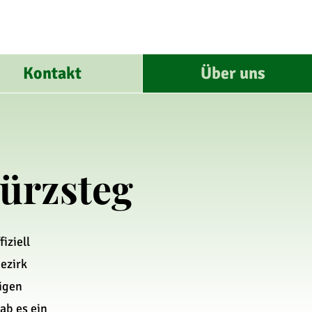
Kontakt
Über uns
ürzsteg
iziell
ezirk
igen
ab es ein